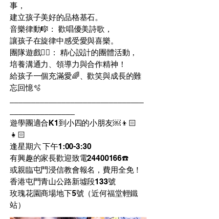
事，
建立孩子美好的品格基石。
音樂律動🎼： 歡唱優美詩歌，
讓孩子在旋律中感受愛與喜樂。
團隊遊戲🤼‍♀️： 精心設計的團體活動，
培養溝通力、領導力與合作精神！
給孩子一個充滿愛🌈、歡笑與成長的難
忘回憶🫧
_______________________________
_______________
遊學團適合K1到小四的小朋友￼👦🏻
👧🏻
逢星期六 下午1:00-3:30
有興趣的家長歡迎致電24400166☎️
或親臨屯門浸信教會報名，費用全免！
香港屯門青山公路新墟段133號
玫瑰花園商場地下5號（近何福堂輕鐵
站）