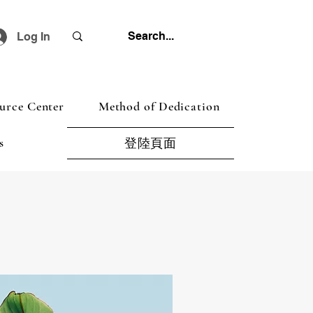
Log In
urce Center
Method of Dedication
s
登陸頁面