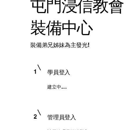
屯門浸信教會
裝備中心
​裝備弟兄姊妹為主發光!
1
​學員登入
建立中.....
2
管理員登入