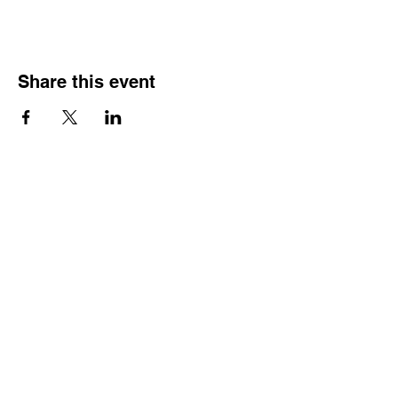
Share this event
Tuen Mun Baptist Church
24400166
/
37047311
Contact number:
Whatsapp:
24400166