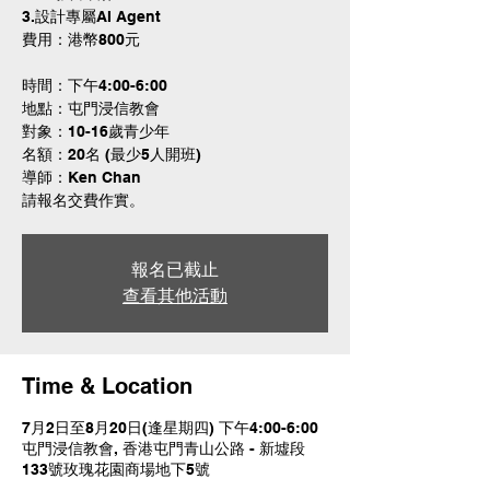
3.設計專屬AI Agent
費用：港幣800元
時間：下午4:00-6:00
地點：屯門浸信教會
對象：10-16歲青少年
名額：20名 (最少5人開班)
導師：Ken Chan
請報名交費作實。
報名已截止
查看其他活動
Time & Location
7月2日至8月20日(逢星期四) 下午4:00-6:00
屯門浸信教會, 香港屯門青山公路 - 新墟段
133號玫瑰花園商場地下5號