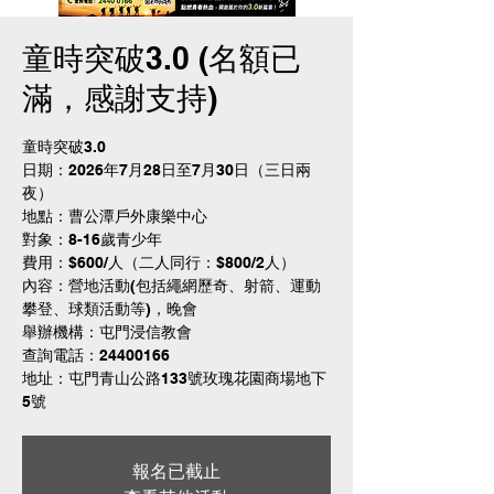
童時突破3.0 (名額已
滿，感謝支持)
童時突破3.0
日期：2026年7月28日至7月30日（三日兩
夜）
地點：曹公潭戶外康樂中心
對象：8-16歲青少年
費用：$600/人（二人同行：$800/2人）
內容：營地活動(包括繩網歷奇、射箭、運動
攀登、球類活動等)，晚會
舉辦機構：屯門浸信教會
查詢電話：24400166
地址：屯門青山公路133號玫瑰花園商場地下
5號
報名已截止