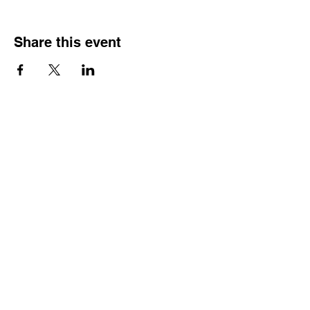
Share this event
Tuen Mun Baptist Church
24400166
/
37047311
Contact number:
Whatsapp:
24400166
Email:
info@tmbc.org.hk
Shop 5, G/F, Rose Garden Shopping Centre,