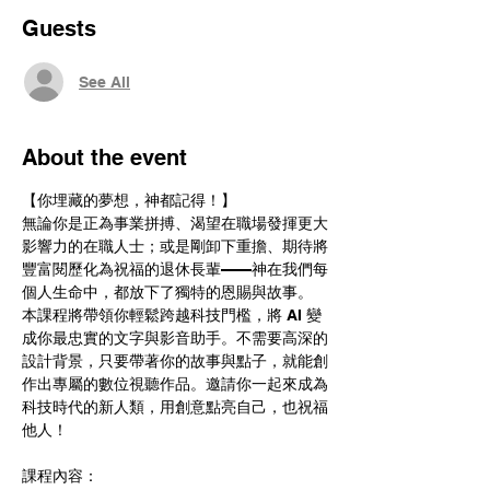
Guests
See All
About the event
【你埋藏的夢想，神都記得！】
無論你是正為事業拼搏、渴望在職場發揮更大
影響力的在職人士；或是剛卸下重擔、期待將
豐富閱歷化為祝福的退休長輩——神在我們每
個人生命中，都放下了獨特的恩賜與故事。
本課程將帶領你輕鬆跨越科技門檻，將 AI 變
成你最忠實的文字與影音助手。不需要高深的
設計背景，只要帶著你的故事與點子，就能創
作出專屬的數位視聽作品。邀請你一起來成為
科技時代的新人類，用創意點亮自己，也祝福
他人！
課程內容：