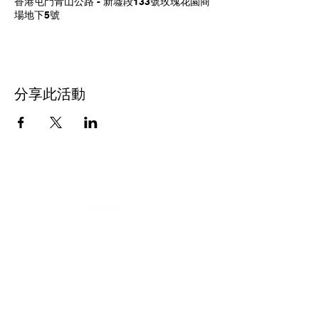
香港屯門青山公路 - 新墟段133號玫瑰花園商
場地下5號
分享此活動
屯門浸信教會
24400166
/
37047311
聯絡電話: