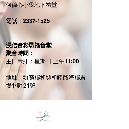
何德心小學地下禮堂
電話：2337-1525
浸信會彩恩福音堂
聚會時間：
​主日崇拜：星期日 上午11:00
地址：粉嶺聯和墟和睦路海聯廣
場1樓121號