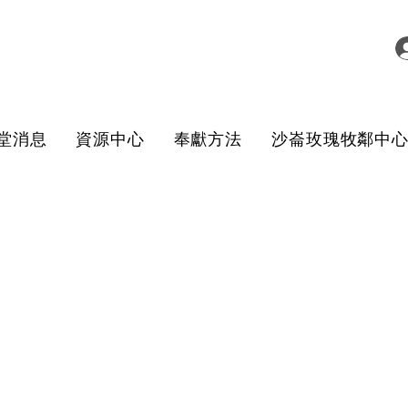
堂消息
資源中心
奉獻方法
沙崙玫瑰牧鄰中