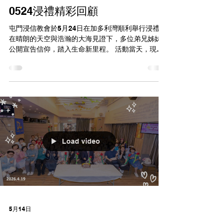
0524浸禮精彩回顧
屯門浸信教會於5月24日在加多利灣順利舉行浸禮，
在晴朗的天空與浩瀚的大海見證下，多位弟兄姊妹
公開宣告信仰，踏入生命新里程。 活動當天，現場
洋溢著神聖與喜樂的氣氛。會眾齊聲唱詩讚美，歌
聲伴隨浪潮迴盪全場。當受浸者全身浸入水中再興
起時，現場爆發出熱烈的掌聲與歡呼，眾人共同見
證他們在基督裏神聖的重生。 這次浸禮不僅是一場
儀式，更是弟兄姊妹生命蛻變、與主同埋葬同復活
的精彩見證，為教會歷史寫下充滿恩典與感動的珍
貴篇章。
Load video
5月14日