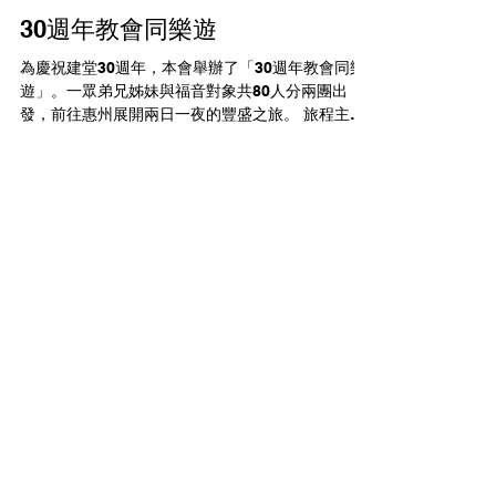
30週年教會同樂遊
為慶祝建堂30週年，本會舉辦了「30週年教會同樂
遊」。一眾弟兄姊妹與福音對象共80人分兩團出
發，前往惠州展開兩日一夜的豐盛之旅。 旅程主打
「食足9餐」的美食體驗，由地道客家菜到豐富的酒
店海鮮自助餐，讓大家大飽口福，在餐桌上暢敘情
誼。眾人入住五星級的「惠州千花洲度假酒店」，
盡情遊玩花海景區並享受各項休閒設施。除了肉體
得滿足，心靈更得著餵養。在旅程中我們也有溫馨
的詩歌和見證分享時間，弟兄姊妹真誠分享生命見
證，向同行的未信親友傳揚福音，實踐主愛。 這次
旅行不僅讓大家放鬆身心，更在豐富的筵席與主愛
中，深化了肢體間的連結，一同見證三十載的恩
屯門浸信教會
典！
24400166
/
37047311
聯絡電話:
Whatsapp:
24400166
Email:
info@tmbc.org.hk
地址：香港屯門青山公路133號玫瑰花園