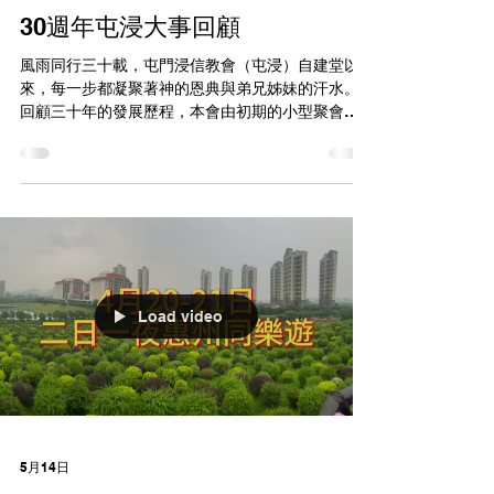
30週年屯浸大事回顧
風雨同行三十載，屯門浸信教會（屯浸）自建堂以
來，每一步都凝聚著神的恩典與弟兄姊妹的汗水。
回顧三十年的發展歷程，本會由初期的小型聚會開
始，逐步紮根屯門社區。多年來，教會積極推動多
元化事工，包括開展兒童及青少年事工以培育下一
代、成立不同年齡層的小組牧養以深化肢體關係，
並透過社區關懷服務實踐基督的愛。在宣教與傳福
音的事工上，屯浸更是不遺餘力，舉辦了無數次佈
道會及外宣活動，引領眾多街坊信主歸主，成為神
榮耀的燈臺。 從當初的微小到今天的復興，每項大
事都見證了神信實的帶領。展望未來，屯浸上下將
Load video
繼續承接使命，同心合意為主贏得社區，昂首邁向
更豐盛的下一個三十年！
5月14日