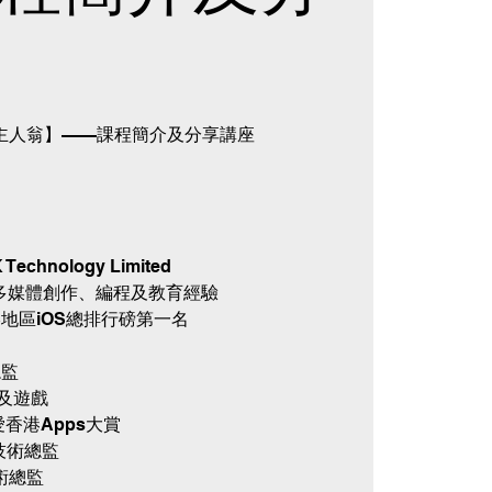
主人翁】——課程簡介及分享講座
echnology Limited
化、多媒體創作、編程及教育經驗
港地區iOS總排行磅第一名
訓
總監
式及遊戲
愛香港Apps大賞
技術總監
技術總監