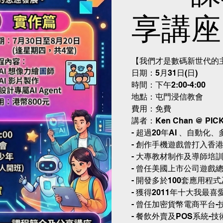
享講座
【我們才是數碼新世代的
日期：5月31日(日)
時間：下午2:00-4:00
地點：屯門浸信教會
費用：免費
講者：Ken Chan @ PICK T
- 超過20年AI 、自動
- 創作手機遊戲曾打入香
- 大專教材制作及導師培
- 曾任美國上市公司遊戲
- 開發多於100套應用程
- 獲得2011年十大我最喜
- 曾任加密貨幣電商平台-
- 餐飲外賣及POS系統-