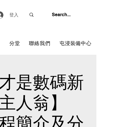
登入
心
分堂
聯絡我們
屯浸裝備中心
才是數碼新
主人翁】
程簡介及分