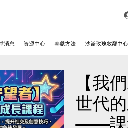
堂消息
資源中心
奉獻方法
沙崙玫瑰牧鄰中
【我們
世代的
——課