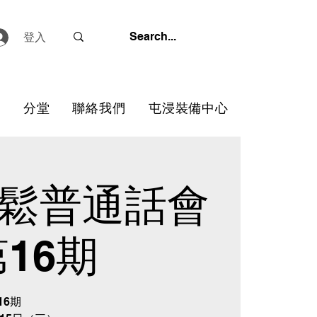
登入
心
分堂
聯絡我們
屯浸裝備中心
鬆普通話會
第16期
16期