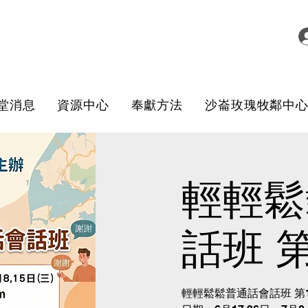
堂消息
資源中心
奉獻方法
沙崙玫瑰牧鄰中
輕輕鬆
話班 
輕輕鬆鬆普通話會話班 第