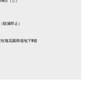
,15日（三）
）（額滿即止）
號玫瑰花園商場地下5號