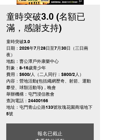
童時突破3.0 (名額已
滿，感謝支持)
童時突破3.0
日期：2026年7月28日至7月30日（三日兩
夜）
地點：曹公潭戶外康樂中心
對象：8-16歲青少年
費用：$600/人（二人同行：$800/2人）
內容：營地活動(包括繩網歷奇、射箭、運動
攀登、球類活動等)，晚會
舉辦機構：屯門浸信教會
查詢電話：24400166
地址：屯門青山公路133號玫瑰花園商場地下
5號
報名已截止