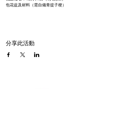
包花盆及材料（需自備青提子梗）
分享此活動
屯門浸信教會