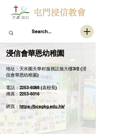
浸信會華恩幼稚園
地址：天水圍天華村服務設施大樓3樓 (浸
信會華恩幼稚園)
電話：2253-6088 (袁校長)
傳真：2253-6016
​網頁：
https://bcsgkg.edu.hk/