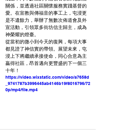
關係，並透過社區關懷服務實踐基督的
愛。在宣教與傳福音的事工上，屯浸更
是不遺餘力，舉辦了無數次佈道會及外
宣活動，引領眾多街坊信主歸主，成為
神榮耀的燈臺。
從當初的微小到今天的復興，每項大事
都見證了神信實的帶領。展望未來，屯
浸上下將繼續承接使命，同心合意為主
贏得社區，昂首邁向更豐盛的下一個三
十年！
https://video.wixstatic.com/video/a7658d
_9741787b3996445ab4146b19f8016796/72
0p/mp4/file.mp4