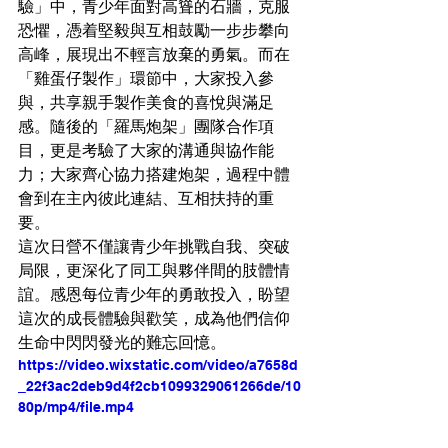
驗」中，青少年面對高聳的石牆，克服
恐懼，憑着堅毅與互相鼓勵一步步攀向
高峰，展現出不輕言放棄的勇氣。而在
「雞蛋仔製作」環節中，大家投入參
與，共享親手製作美食的喜悅與滿足
感。
隨後的「羅馬炮架」團隊合作項
目，更是考驗了大家的溝通與協作能
力；大家齊心協力搭建炮架，過程中體
會到在主內彼此連結、互相扶持的重
要。
這次日營不僅讓青少年挑戰自我、突破
局限，更深化了同工與夥伴間的肢體情
誼。感恩每位青少年的勇敢投入，盼望
這次的成長體驗與歡笑，成為他們信仰
生命中閃閃發光的難忘回憶。
https://video.wixstatic.com/video/a7658d
_22f3ac2deb9d4f2cb1099329061266de/10
80p/mp4/file.mp4